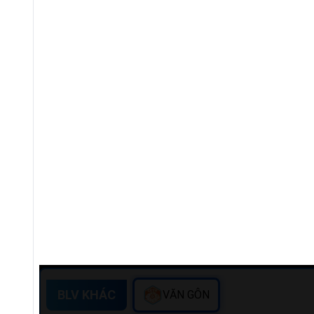
BLV KHÁC
VĂN GÔN