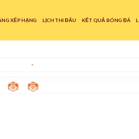
ẢNG XẾP HẠNG
LỊCH THI ĐẤU
KẾT QUẢ BÓNG ĐÁ
 11/05/2026
-
02:00
0
0
aco
-
Losc Lille