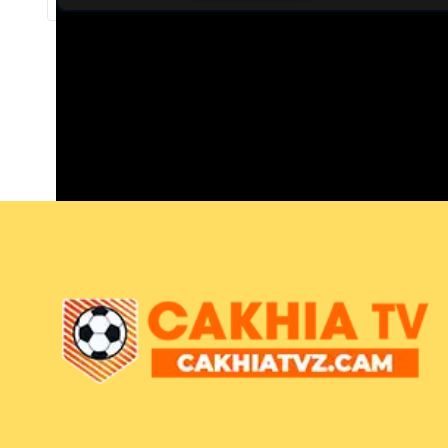
Trực tiếp bóng đá As Monaco vs Losc Lille
Trận đấu giữa
As Monaco
và
Losc Lille
thuộc khuôn 
Bình luận viên:
Giàng A Long
Tỷ số hiện tại:
0 - 0