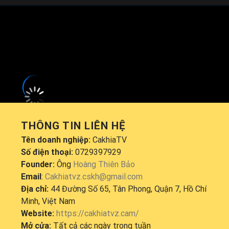
khổ
French Ligue 1
sẽ diễn ra vào lúc
02:00
.
Đang tải video...
THÔNG TIN LIÊN HỆ
Tên doanh nghiệp:
CakhiaTV
Số điện thoại:
0729397929
Founder:
Ông
Hoàng Thiên Bảo
Email
:
Cakhiatvz.cskh@gmail.com
Địa chỉ:
44 Đường Số 65, Tân Phong, Quận 7, Hồ Chí
Minh, Việt Nam
Website:
https://cakhiatvz.cam/
Mở cửa:
Tất cả các ngày trong tuần