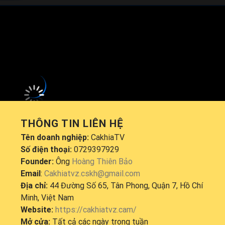
khổ
Indonesian Super League
sẽ diễn ra vào lúc
19:00
.
Đang tải video...
THÔNG TIN LIÊN HỆ
Tên doanh nghiệp:
CakhiaTV
Số điện thoại:
0729397929
Founder:
Ông
Hoàng Thiên Bảo
Email
:
Cakhiatvz.cskh@gmail.com
Địa chỉ:
44 Đường Số 65, Tân Phong, Quận 7, Hồ Chí
Minh, Việt Nam
Website:
https://cakhiatvz.cam/
Mở cửa:
Tất cả các ngày trong tuần