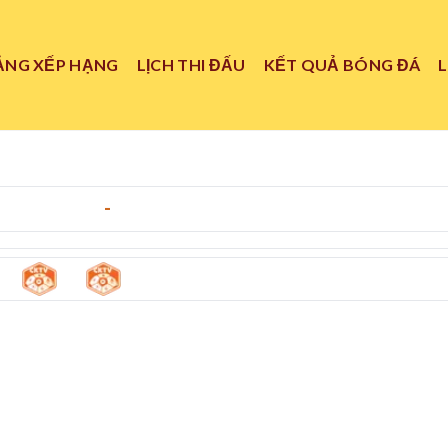
ẢNG XẾP HẠNG
LỊCH THI ĐẤU
KẾT QUẢ BÓNG ĐÁ
y 11/05/2026
-
19:00
0
0
ted
-
Borneo Fc