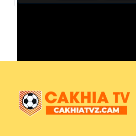
Trực tiếp bóng đá Bali United vs Borneo Fc
Trận đấu giữa
Bali United
và
Borneo Fc
thuộc khuôn 
Bình luận viên:
Giàng A Long
Tỷ số hiện tại:
0 - 0