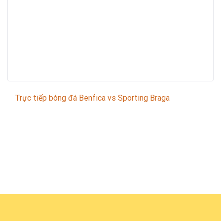
Trực tiếp bóng đá Benfica vs Sporting Braga
Trận đấu giữa
Benfica
và
Sporting Braga
thuộc khuôn
khổ
Portuguese Primera Liga
sẽ diễn ra vào lúc
02:15
.
Bình luận viên:
GIÀNG A MÂY
Tỷ số hiện tại:
0 - 0