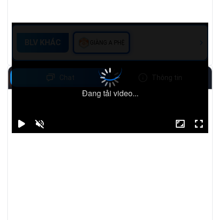
BLV KHÁC
GIÀNG A PHỆ
Chat
Thông tin
Đang tải video...