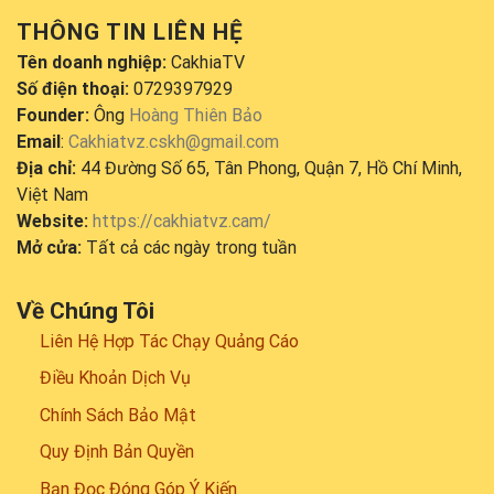
THÔNG TIN LIÊN HỆ
Tên doanh nghiệp:
CakhiaTV
Số điện thoại:
0729397929
Founder:
Ông
Hoàng Thiên Bảo
Email
:
Cakhiatvz.cskh@gmail.com
Địa chỉ:
44 Đường Số 65, Tân Phong, Quận 7, Hồ Chí Minh,
Việt Nam
Website:
https://cakhiatvz.cam/
Mở cửa:
Tất cả các ngày trong tuần
Về Chúng Tôi
Liên Hệ Hợp Tác Chạy Quảng Cáo
Điều Khoản Dịch Vụ
Chính Sách Bảo Mật
Quy Định Bản Quyền
Bạn Đọc Đóng Góp Ý Kiến