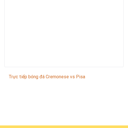
Trực tiếp bóng đá Cremonese vs Pisa
Trận đấu giữa
Cremonese
và
Pisa
thuộc khuôn khổ
Italian Serie A
sẽ diễn ra vào lúc
20:00
.
Bình luận viên:
Giàng A Húp
Tỷ số hiện tại:
3 - 0