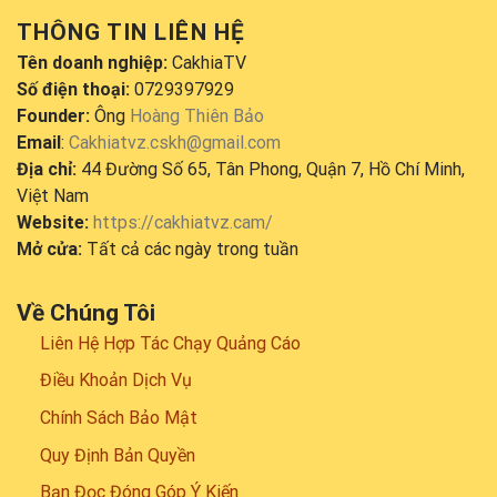
THÔNG TIN LIÊN HỆ
Tên doanh nghiệp:
CakhiaTV
Số điện thoại:
0729397929
Founder:
Ông
Hoàng Thiên Bảo
Email
:
Cakhiatvz.cskh@gmail.com
Địa chỉ:
44 Đường Số 65, Tân Phong, Quận 7, Hồ Chí Minh,
Việt Nam
Website:
https://cakhiatvz.cam/
Mở cửa:
Tất cả các ngày trong tuần
Về Chúng Tôi
Liên Hệ Hợp Tác Chạy Quảng Cáo
Điều Khoản Dịch Vụ
Chính Sách Bảo Mật
Quy Định Bản Quyền
Bạn Đọc Đóng Góp Ý Kiến