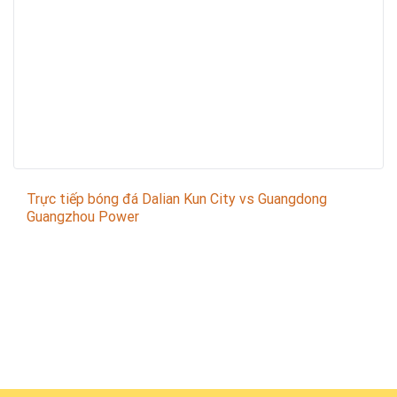
Trực tiếp bóng đá Dalian Kun City vs Guangdong
Guangzhou Power
Trận đấu giữa
Dalian Kun City
và
Guangdong
Guangzhou Power
thuộc khuôn khổ
Chinese Football
League 1
sẽ diễn ra vào lúc
14:00
.
Bình luận viên:
GIÀNG A TÁO
Tỷ số hiện tại:
1 - 1