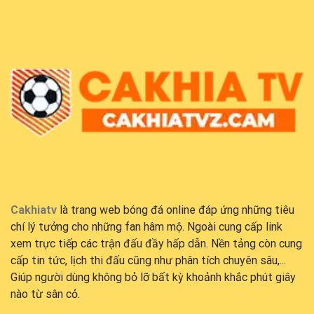
Cakhiatv
là trang web bóng đá online đáp ứng những tiêu
chí lý tưởng cho những fan hâm mộ. Ngoài cung cấp link
xem trực tiếp các trận đấu đầy hấp dẫn. Nền tảng còn cung
cấp tin tức, lịch thi đấu cũng như phân tích chuyên sâu,...
Giúp người dùng không bỏ lỡ bất kỳ khoảnh khắc phút giây
nào từ sân cỏ.