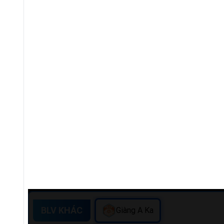
BLV KHÁC
Giàng A Ka