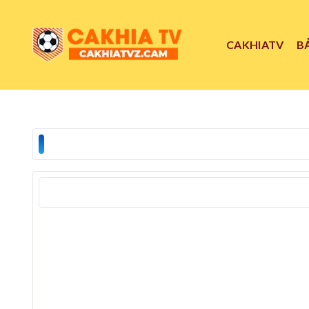
Chuyển
đến
nội
CAKHIATV
B
dung
Link trực tiếp trận
Horsens Reserve
VS
Viborg 
Horsens Rese