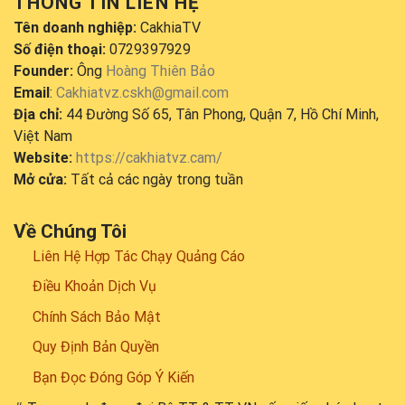
THÔNG TIN LIÊN HỆ
Tên doanh nghiệp:
CakhiaTV
Số điện thoại:
0729397929
Founder:
Ông
Hoàng Thiên Bảo
Email
:
Cakhiatvz.cskh@gmail.com
Địa chỉ:
44 Đường Số 65, Tân Phong, Quận 7, Hồ Chí Minh,
Việt Nam
Website:
https://cakhiatvz.cam/
Mở cửa:
Tất cả các ngày trong tuần
Về Chúng Tôi
Liên Hệ Hợp Tác Chạy Quảng Cáo
Điều Khoản Dịch Vụ
Chính Sách Bảo Mật
Quy Định Bản Quyền
Bạn Đọc Đóng Góp Ý Kiến