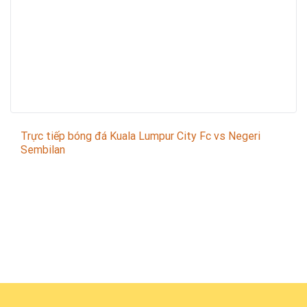
Trực tiếp bóng đá Kuala Lumpur City Fc vs Negeri
Sembilan
Trận đấu giữa
Kuala Lumpur City Fc
và
Negeri
Sembilan
thuộc khuôn khổ
Malaysian Super League
sẽ diễn ra vào lúc
19:15
.
Bình luận viên:
PHONG VÂN
Tỷ số hiện tại:
2 - 2