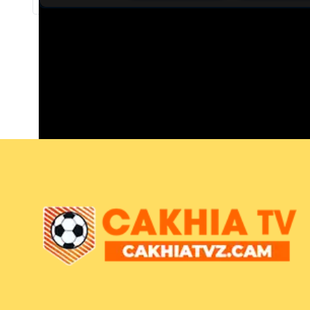
Trực tiếp bóng đá Real Oviedo vs Getafe
Trận đấu giữa
Real Oviedo
và
Getafe
thuộc khuôn kh
Bình luận viên:
Giàng A Choén
Tỷ số hiện tại:
0 - 0