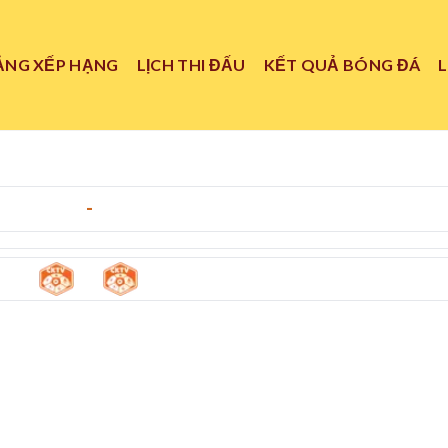
ẢNG XẾP HẠNG
LỊCH THI ĐẤU
KẾT QUẢ BÓNG ĐÁ
10/05/2026
-
23:30
0
0
viedo
-
Getafe