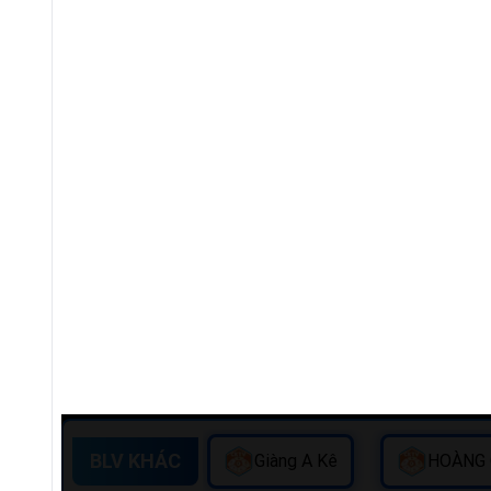
BLV KHÁC
Giàng A Kê
HOÀNG 