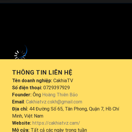
ổ
Spanish La Liga
sẽ diễn ra vào lúc
23:30
.
Đang tải video...
THÔNG TIN LIÊN HỆ
Tên doanh nghiệp:
CakhiaTV
Số điện thoại:
0729397929
Founder:
Ông
Hoàng Thiên Bảo
Email
:
Cakhiatvz.cskh@gmail.com
Địa chỉ:
44 Đường Số 65, Tân Phong, Quận 7, Hồ Chí
Minh, Việt Nam
Website:
https://cakhiatvz.cam/
Mở cửa:
Tất cả các ngày trong tuần