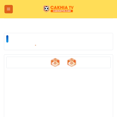
Chuyển
đến
nội
dung
Link trực tiếp trận
Sekhukhune United
VS
Kaizer Chiefs
ngày 10/05/2026
-
22:30
0
0
Sekhukhune United
-
Kaizer Chiefs