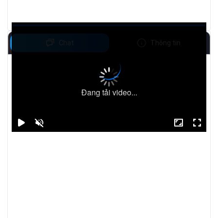
Chat
Thông tin
Đang tải video...