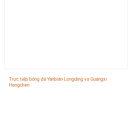
Trực tiếp bóng đá Yanbian Longding vs Guangxi
Hengchen
Trận đấu giữa
Yanbian Longding
và
Guangxi
Hengchen
thuộc khuôn khổ
Chinese Football League
1
sẽ diễn ra vào lúc
14:00
.
Bình luận viên:
Giàng A Sún
Tỷ số hiện tại:
1 - 1