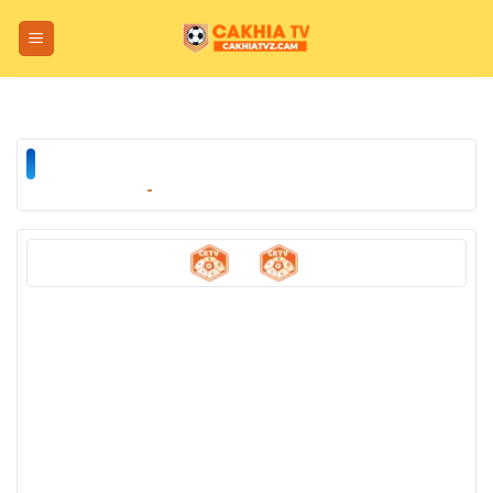
Chuyển
đến
nội
dung
Link trực tiếp trận
Yanbian Longding
VS
Guangxi Hengchen
ngày 10/05/2026
-
14:00
1
1
Yanbian Longding
-
Guangxi Hengchen