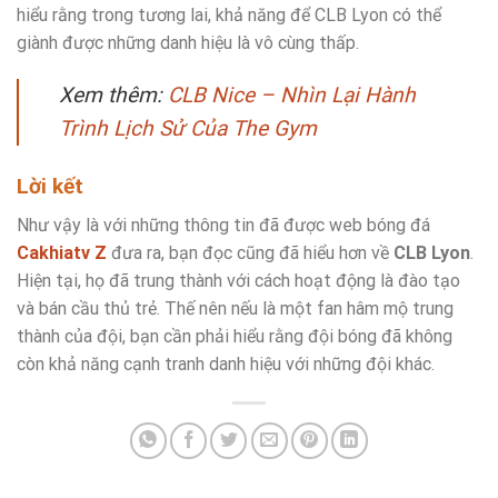
hiểu rằng trong tương lai, khả năng để CLB Lyon có thể
giành được những danh hiệu là vô cùng thấp.
Xem thêm:
CLB Nice – Nhìn Lại Hành
Trình Lịch Sử Của The Gym
Lời kết
Như vậy là với những thông tin đã được web bóng đá
Cakhiatv Z
đưa ra, bạn đọc cũng đã hiểu hơn về
CLB Lyon
.
Hiện tại, họ đã trung thành với cách hoạt động là đào tạo
và bán cầu thủ trẻ. Thế nên nếu là một fan hâm mộ trung
thành của đội, bạn cần phải hiểu rằng đội bóng đã không
còn khả năng cạnh tranh danh hiệu với những đội khác.