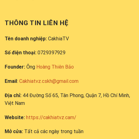
THÔNG TIN LIÊN HỆ
Tên doanh nghiệp:
CakhiaTV
Số điện thoại:
0729397929
Founder:
Ông
Hoàng Thiên Bảo
Email
:
Cakhiatvz.cskh@gmail.com
Địa chỉ:
44 Đường Số 65, Tân Phong, Quận 7, Hồ Chí Minh,
Việt Nam
Website:
https://cakhiatvz.cam/
Mở cửa:
Tất cả các ngày trong tuần