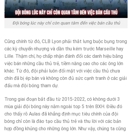
Đội bóng lúc này chỉ còn quan tâm đến việc bán cầu thủ
Cũng chính từ đó, CLB Lyon phải thắt lưng buộc bụng trong
các kỳ chuyển nhượng và dần thu kém trước Marseille hay
Lille. Thậm chí, họ chấp nhận đánh đổi các danh hiệu bằng
việc bán những cầu thủ trẻ, tiềm năng cao cho các ông lớn
khác. Từ đó, đội phải luôn đối mặt với việc cầu thủ chưa
chín đã bị ép bán và không còn đủ sức cạnh tranh ở các giải
đấu mà đội bóng tham dự.
Trong giai đoạn bắt đầu từ 2015-2022, có không dưới 3
mùa giải đội bóng này nằm ngoài top 5 trên BXH. Điều đó
cho thấy rõ Aulas đã khẳng định mục tiêu chính của đội
bóng chỉ còn là đào tạo cầu thủ trẻ và thu lời với các bản
hợp đồng khủng cho những ông lớn. Như vậy, chúng ta cũng