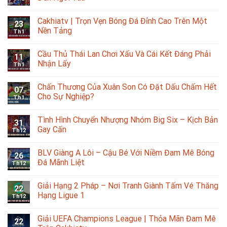
Cakhiatv | Trọn Vẹn Bóng Đá Đỉnh Cao Trên Một
23
Nền Tảng
Th1
Cầu Thủ Thái Lan Chơi Xấu Và Cái Kết Đáng Phải
11
Nhận Lấy
Th1
Chấn Thương Của Xuân Son Có Đặt Dấu Chấm Hết
07
Cho Sự Nghiệp?
Th1
Tình Hình Chuyển Nhượng Nhóm Big Six – Kịch Bản
31
Gay Cấn
Th12
BLV Giàng A Lôi – Cậu Bé Với Niềm Đam Mê Bóng
26
Đá Mãnh Liệt
Th12
Giải Hạng 2 Pháp – Nơi Tranh Giành Tấm Vé Thăng
22
Hạng Ligue 1
Th12
Giải UEFA Champions League | Thỏa Mãn Đam Mê
22