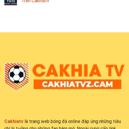
Trên Cakhiatv
Th12
Cakhiatv
là trang web bóng đá online đáp ứng những tiêu
chí lý tưởng cho những fan hâm mộ. Ngoài cung cấp link