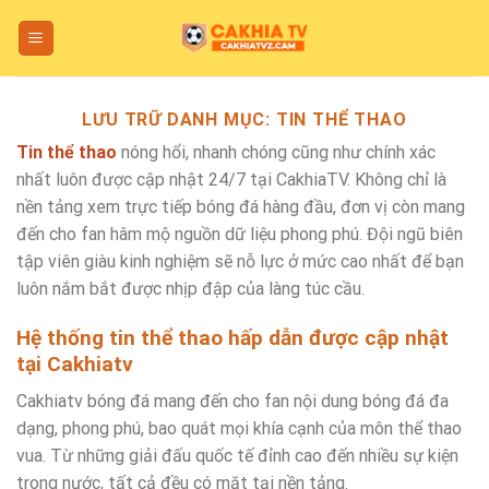
Chuyển
đến
nội
dung
LƯU TRỮ DANH MỤC:
TIN THỂ THAO
Tin thể thao
nóng hổi, nhanh chóng cũng như chính xác
nhất luôn được cập nhật 24/7 tại CakhiaTV. Không chỉ là
nền tảng xem trực tiếp bóng đá hàng đầu, đơn vị còn mang
đến cho fan hâm mộ nguồn dữ liệu phong phú. Đội ngũ biên
tập viên giàu kinh nghiệm sẽ nỗ lực ở mức cao nhất để bạn
luôn nắm bắt được nhịp đập của làng túc cầu.
Hệ thống tin thể thao hấp dẫn được cập nhật
tại Cakhiatv
Cakhiatv bóng đá mang đến cho fan nội dung bóng đá đa
dạng, phong phú, bao quát mọi khía cạnh của môn thể thao
vua. Từ những giải đấu quốc tế đỉnh cao đến nhiều sự kiện
trong nước, tất cả đều có mặt tại nền tảng.