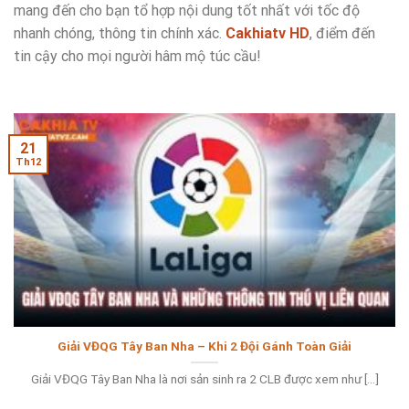
mang đến cho bạn tổ hợp nội dung tốt nhất với tốc độ
nhanh chóng, thông tin chính xác.
Cakhiatv HD
, điểm đến
tin cậy cho mọi người hâm mộ túc cầu!
21
Th12
Giải VĐQG Tây Ban Nha – Khi 2 Đội Gánh Toàn Giải
Giải VĐQG Tây Ban Nha là nơi sản sinh ra 2 CLB được xem như [...]