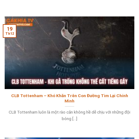
19
Th12
CLB Tottenham – Khó Khăn Trên Con Đường Tìm Lại Chính
Mình
CLB Tottenham luôn là một rào cản không hề dễ chịu với những đội
bóng [...]