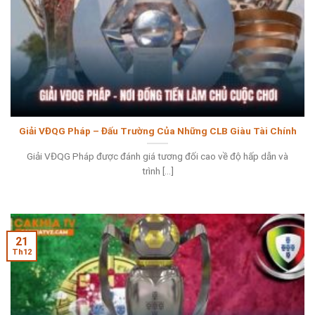
Giải VĐQG Pháp – Đấu Trường Của Những CLB Giàu Tài Chính
Giải VĐQG Pháp được đánh giá tương đối cao về độ hấp dẫn và
trình [...]
21
Th12