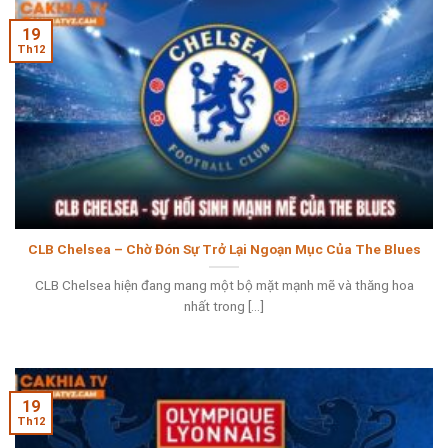
19
Th12
CLB Chelsea – Chờ Đón Sự Trở Lại Ngoạn Mục Của The Blues
CLB Chelsea hiện đang mang một bộ mặt mạnh mẽ và thăng hoa
nhất trong [...]
19
Th12